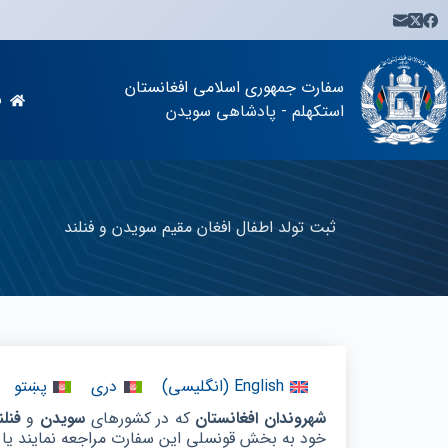
سفارت جمهوری اسلامی افغانستان
س
استکهلم - پادشاهی سویدن
ثبت تولد اطفال افغان مقیم سویدن و فنلند
English
(
انگلیسی
)
دری
پښتو
شهروندان افغانستان
که در کشورهای
سویدن
و
فنلن
خود به بخش قونسلی این سفارت مراجعه نمایند یا ا