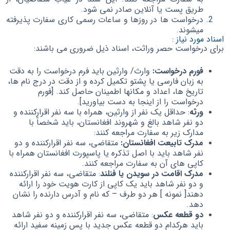
طریق پست یا آنلاین صادر نمی شود.
درخواست ها در روزها و ساعات رسمی کاری سفارت پذیرفته
میشوند.
اسناد مورد نیاز :
برای درخواست حصر وراثت، اسناد ذیل ضروری می باشند:
فورم درخواست:
وارث/ وارثین باید فرم درخواست را به دقت
به زبان فارسی یا پشتو تکمیل کرده و از دقت در درج نام ها،
تاریخ ها، اعداد و مکانها اطمینان حاصل کند. [فورم
درخواست را از اینجا به دست بیاورید].
ورثه
: حداقل یک نفر از وارثین، همراه با سه نفر اقرارکننده و
دو نفر شاهد بالغ و شهروند افغانستان، باید شخصاً با
مدارک زیر به سفارت مراجعه کنند:
مدرک تابیعت افغانستان:
متقاضی، سه نفر اقرارکننده و دو
نفر شاهد باید با اصل تذکره یا پاسپورت افغانستان همراه با
کاپی های آن به سفارت مراجعه کنند.
مدرک اقامت در سویدن یا فنلند
: متقاضی، سه نفر اقرارکننده
و دو نفر شاهد باید یک کاپی از کارت هویت خود را ارائه
دهند[ نمونه ] هر دو طرف – که نام و آدرس دارنده را نشان
دهد.
دو قطعه عکس
: متقاضی، سه نفر اقرارکننده و دو نفر شاهد
باید هرکدام دو قطعه عکس جدید با پس زمینه سفید ارائه