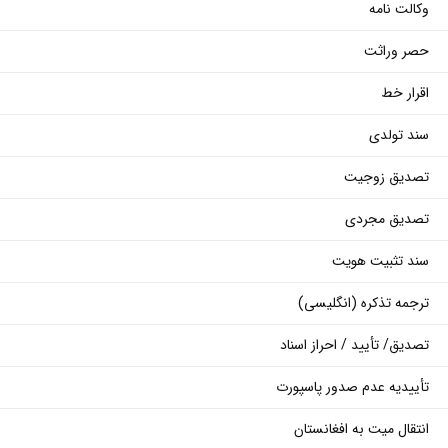
وکالت نامه
حصر وراثت
اقرار خط
سند تولدی
تصدیق زوجیت
تصدیق مجردی
سند تثبیت هویت
ترجمه تذکره (انگلیسی)
تصدیق/ تأیید / احراز اسناد
تأییدیه عدم صدور پاسپورت
انتقال میت به افغانستان