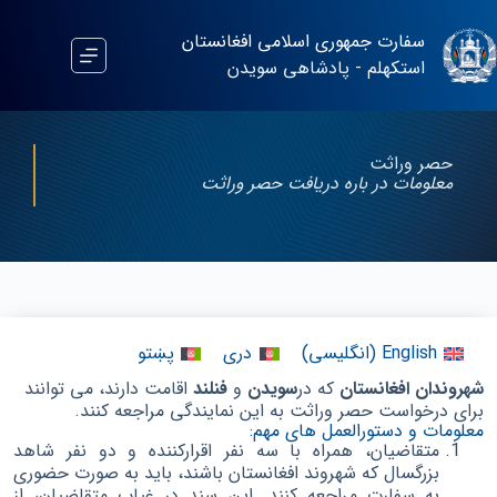
سفارت جمهوری اسلامی افغانستان
استکهلم - پادشاهی سویدن
حصر وراثت
معلومات در باره دریافت حصر وراثت
English
(
انگلیسی
)
دری
پښتو
شهروندان افغانستان
که در
سویدن
و
فنلند
اقامت دارند، می توانند
برای درخواست حصر وراثت به این نمایندگی مراجعه کنند.
معلومات و دستورالعمل های مهم:
متقاضیان، همراه با سه نفر اقرارکننده و دو نفر شاهد
بزرگسال که شهروند افغانستان باشند، باید به صورت حضوری
به سفارت مراجعه کنند. این سند در غیاب متقاضیان، از