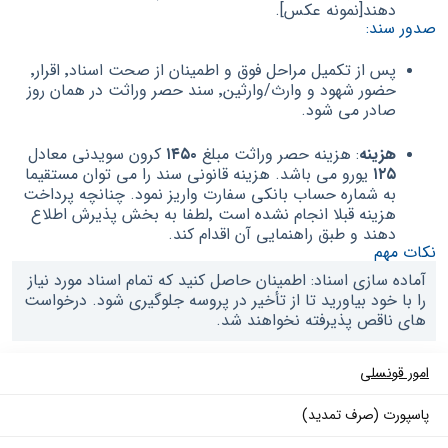
دهند[نمونه عکس].
صدور سند:
پس از تکمیل مراحل فوق و اطمینان از صحت اسناد٬ اقرار٬
حضور شهود و وارث/وارثین٬ سند حصر وراثت در همان روز
صادر می شود.
هزینه
: هزینه حصر وراثت مبلغ
۱۴۵۰
کرون سویدنی معادل
۱۲۵
یورو می باشد. هزینه قانونی سند را می توان مستقیما
به شماره حساب بانکی سفارت واریز نمود. چنانچه پرداخت
هزینه قبلا انجام نشده است ٬‌لطفا به بخش پذیرش اطلاع
دهند و طبق راهنمایی آن اقدام کند.
نکات مهم
آماده سازی اسناد: اطمینان حاصل کنید که تمام اسناد مورد نیاز
را با خود بیاورید تا از تأخیر در پروسه جلوگیری شود. درخواست
های ناقص پذیرفته نخواهند شد.
امور قونسلی
پاسپورت (صرف تمدید)