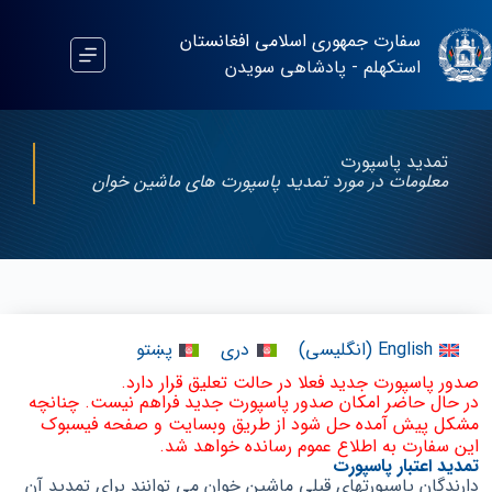
سفارت جمهوری اسلامی افغانستان
استکهلم - پادشاهی سویدن
تمدید پاسپورت
معلومات در مورد تمدید پاسپورت های ماشین خوان
English
(
انگلیسی
)
دری
پښتو
صدور پاسپورت جدید فعلا در حالت تعلیق قرار دارد.
در حال حاضر امکان صدور پاسپورت جدید فراهم نیست. چنانچه
مشکل پیش آمده حل شود از طریق وبسایت و صفحه فیسبوک
این سفارت به اطلاع عموم رسانده خواهد شد.
تمدید اعتبار پاسپورت
دارندگان پاسپورتهای قبلی ماشین خوان می توانند برای تمدید آن