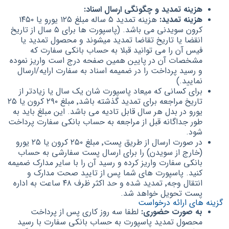
هزینه تمدید و چگونگی ارسال اسناد:
هزینه تمدید:
هزینه تمدید ۵ ساله مبلغ ۱۲۵ یورو یا ۱۴۵۰
کرون سویدنی می باشد. (پاسپورت ها برای ۵ سال از تاریخ
انقضا یا تاریخ تقاضا تمدید میشوند و محصول تمدید یا
فیس آن را می توانید قبلا به حساب بانکی سفارت که
مشخصات آن در پایین همین صفحه درج است واریز نموده
و رسید پرداخت را در ضمیمه اسناد به سفارت ارایه/ارسال
نمایید.)
برای کسانی که میعاد پاسپورت شان یک سال یا زیادتر از
تاریخ مراجعه برای تمدید گذشته باشد٬ مبلغ ۲۹۰ کرون یا ۲۵
یورو در بدل هر سال قابل تادیه می باشد. این مبلغ باید به
طور جداگانه قبل از مراجعه به حساب بانکی سفارت پرداخت
شود.
در صورت ارسال از طریق پست٬ مبلغ ۲۵۰ کرون یا ۲۵ یورو
(خارج از سویدن) را برای ارسال پست سفارشی به حساب
بانکی سفارت واریز کرده و رسید آن را با سایر مدارک ضمیمه
کنید. پاسپورت های شما پس از تایید صحت مدارک و
انتقال وجه٬ تمدید شده و حد اکثر ظرف ۴۸ ساعت به اداره
پست تحویل خواهد شد.
گزینه های ارائه درخواست
به صورت حضوری:
لطفا سه روز کاری پس از پرداخت
محصول تمدید پاسپورت به حساب بانکی سفارت با رسید