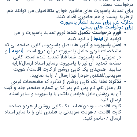
درخواست دهند.
برای تمدید پاسپورت های ماشین خوان٬ متقاضیان می توانند هم
از طریق پست و هم حضوری اقدام کنند.
مدارک لازم برای تمدید اعتبار پاسپورت
برای درخواست های پستی :
فورم درخواست تکمیل شده:
فورم تمدید پاسپورت را می
توانید از[
اینجا
]
دانلود کنید.
اصل پاسپورت و کاپی ها:
اصل پاسپورت٬ کاپی صفحه ای که
مشخصات فردی حامل پاسپورت در آن درج است.
[نمونه ]
و
در صورتی که پاسپورت شما قبلاً تمدید شده است، کاپی
صفحه تمدید آن نیز با پاسپورت وسایر اسناد ارسال/ارایه
نمایید. همچنان یک کاپی روشن از کارت اقامت/ هویت
سویدنی/فنلندی خودرا نیز ارسال / ارایه نمایید.
تذکره:
لطفا یک کاپی روشن از تذکره که مشخصات فردی
تان مثل نام٬ نام پدر٬ نام پدر کلان٬ شماره صفحه٬ جلد و ثبت
آن به روشنی قابل خواندن باشد٬ با پاسپورت و سایر اسناد
ارسال کنید.
کارت اقامت سویدن/فنلند: یک کاپی روشن از هردو صفحه
کارت اقامت / هویت سویدنی یا فنلندی تان را با سایر اسناد
ارسال / حاضر کنید.