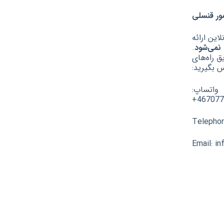
ور قنسلی
ین ارائه
نمی‌شود
.
ق راه‌های
س بگیرید:
واتساپ:
467077
Telepho
Email: i