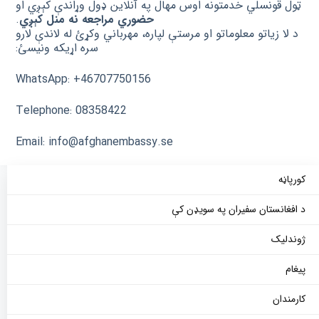
ټول قونسلي خدمتونه اوس مهال په آنلاین ډول وړاندې کېږي او
حضوري مراجعه نه منل کېږي
.
د لا زیاتو معلوماتو او مرستې لپاره، مهرباني وکړئ له لاندې لارو
سره اړیکه ونیسئ:
WhatsApp: +46707750156
Telephone: 08358422
Email: info@afghanembassy.se
کورپاڼه
د افغانستان سفيران په سویډن کې
ژوندلیک
پیغام
کارمندان