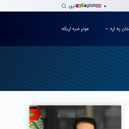
English
دری
تان په اړه
مونږ سره اړیکه