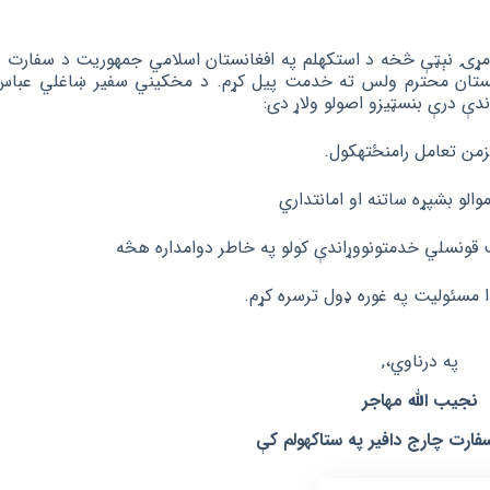
مړۍ
نېټې
څخه
د
استکهلم
په
افغانستان اسلامي
جمهوریت
د
سفارت
د
ستان محترم ولس ته خدمت
پیل
کړم
. د
مخکیني
سفیر
ښاغلي
عباس
ندې
درې
بنسټیزو
اصولو
ولاړ
دی
:
زمن
تعامل
رامنځته
کول
.
موالو
بشپړه
ساتنه
او
امانتداري
ب
قونسلي
خدمتونو
وړاندې
کولو
په
خاطر
دوامداره
هڅه
مسئولیت
په
غوره
ډول
ترسره
کړم
.
په درناوي،,
نجیب الله مهاجر
فارت چارج دافیر په ستاکهولم کې