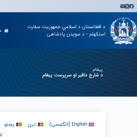
د افغانستان د اسلامي جمهوریت سفارت
س
استکهلم - د سویدن پادشاهی
پیغام
د شارج دافیر او سرپرست پیغام
English
(
انگلیسی
)
دری
پښتو
بس