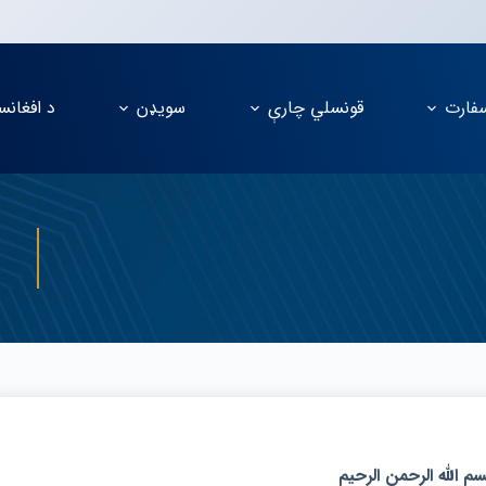
فارت
قونسلي چارې
سویډن
د افغانس
م الله الرحمن الرحیم