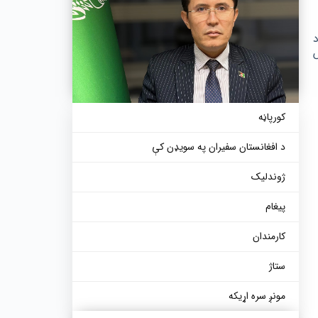
کورپاڼه
د افغانستان سفيران په سویډن کې
ژوندلیک
پیغام
کارمندان
ستاژ
مونږ سره اړیکه