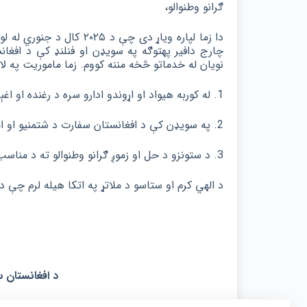
ګرانو
وطنوالو
،
دا
زما
لپاره
ویاړ
دی
چې
د
۲۰۲۵
کال
د
جنوري
له
لو
چارج دافیر
په
توګه
په
سویډن
او
فنلنډ
کې
د افغان
نویان
له
خدماتو
څخه
مننه
کووم
. زما
ماموریت
په
لا
1.
له
کوربه
هیواد
او
اړوندو
ادارو
سره د
رغنده
او
اغې
2.
په
سویډن
کې
د افغانستان
سفارت
د
شتمنیو
او
ا
3.
د
ستونزو
د حل او
زموږ
ګرانو
وطنوالو
ته د مناس
د
الهي
کرم
او
ستاسو
د
ملاتړ
په
اتکا
هیله
لرم
چې
دا
د افغانستان س