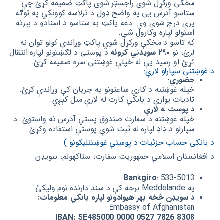
مخکې ورکړل شوی راجسټر شوی پاکټ ضمیمه کړئ چې
ستاسو آدرس یې په واضح ډول د ترلاسه کوونکي په توګه
پرې درج شوی وي. دغه پاکټ به ستاسو د اسنادو د بېرته
استولو لپاره وکارول شي.
که تاسو د مخکې ورکړل شوي پاکټ وړاندې کولو توان نه
لرئ، نو
۲۹۰ سویډني کرونه
د پوستې د لګښتونو لپاره انتقال
کړئ او رسید یې له خپلې غوښتنې سره ضمیمه کړئ.
د غوښتنې سپارلو لارې:
حضوري
:
خپله غوښتنه د کاري ساعتونو په جریان کې وړاندې کړئ.
تادیات یوازې د بانکي کارت له لارې منل کېږي.
د پوست له لارې
:
خپله غوښتنه د سفارت صندوق پستي آدرس ته واستوئ. د
سپارلو د ډاډ لپاره له ثبت شوې پوستې استفاده وکړئ.
د بانکي حساب جزئیات د پوستي غوښتنلیکونو )
د افغانستان اسلامي جمهوریت سفارت، ستاکهولم، سویډن
Bankgiro
: 533-5013
په Meddelande برخه کې د سند دارنده نوم ولیکئ.
د سویډن څخه بهر هیوادونو لپاره بانکي معلومات:
Embassy of Afghanistan
IBAN: SE485000 0000 0527 7826 8308