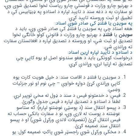
د بهرنیو چارو وزارت د قونسلي چارو ریاست لخوا تصدیق شوی وي،
نو سفارت به د دغه سند د تایید لپاره د اسنادو په ډیټابیس کې د
تطبیق او ثبت وروسته تایید کړي.
په سویډن یا فنلنډ کې صادر شوي اسناد:
هغه اسناد چې په سویډن یا فنلنډ کې صادر شوي وي، باید د
سویډن
یا
فنلنډ
د بهرنیو چارو وزارت د قانوني کولو څانګې لخوا
تصدیق او ثبت شي، او وروسته د تصدیق لپاره د افغانستان سفارت
ته وړاندې شي.
د اسنادو د تأیید لپاره اړین اسناد:
درخواست کوونکی باید د هغو سندونو اصل او یوه کاپي چې
تصدیق ته اړتیا لري، وړاندې کړي.
د سویډن یا فنلنډ د اقامت سند: د خپل هویت کارت یوه
کاپي وړاندې کړئ دواړه خواوې – چې نوم او نور جزئیات
وښيي.
فیس: د خدمتونو فیس د سند د ډول له مخې توپیر لري.
لطفاً د اسنادو د تصدیق لپاره د فیس جدول وګورئ.
د پیسو انتقال سند (د پوسټي غوښتنو لپاره): که ستاسو
غوښتنه د پوست له لارې وي، نو د سفارت بانکي حساب ته
فیس انتقال کړئ (تفصیلات لاندې ورکړل شوي) او د پیسو
انتقال سند ضمیمه کړئ.
د مخکې ورکړل شوي راجسټر شوي پاکټ ضمیمه کول: یو