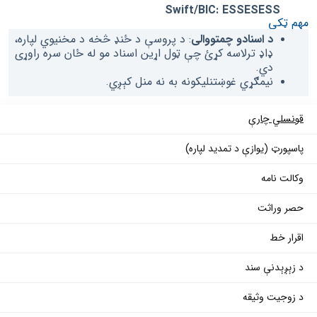
Swift/BIC: ESSESESS
مهم ټکي
د اسنادو چمتووالی
: د پروسې د ځنډ څخه د مخنیوي لپاره،
ډاډ ترلاسه کړئ چې ټول اړین اسناد مو له ځان سره راوړی
دي.
نیمګړي غوښتنلیکونه به نه منل کېږي.
قونسلي چارې
پاسپورټ (یوازې د تمدید لپاره)
وکالت نامه
حصر وراثت
اقرار خط
د زېږېدنې سند
د زوجیت وثیقه