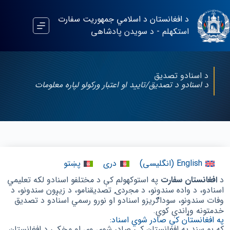
د افغانستان د اسلامي جمهوریت سفارت
استکهلم - د سویدن پادشاهی
د اسنادو تصدیق
د اسنادو د تصدیق/تایید او اعتبار ورکولو لپاره معلومات
English
(
انگلیسی
)
دری
پښتو
د
افغانستان سفارت
په استوکهولم کې د مختلفو اسنادو لکه تعلیمي
اسنادو، د واده سندونو، د مجردۍ تصدیقنامو، د زیږون سندونو، د
وفات سندونو، سوداګریزو اسنادو او نورو رسمي اسنادو د تصدیق
خدمتونه وړاندې کوي.
په افغانستان کې صادر شوي اسناد:
که یو سند په افغانستان کې صادر شوی وي او مخکې د افغانستان