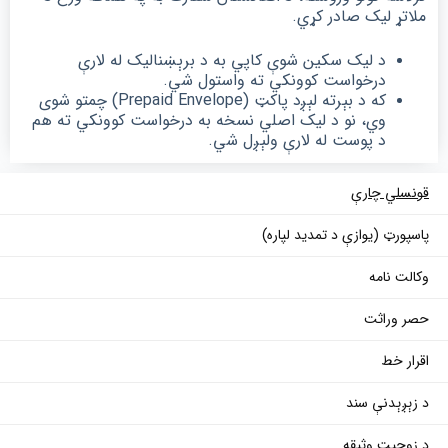
ملاتړ لیک صادر کړي.
د لیک سکین شوې کاپي به د برېښنالیک له لارې
درخواست کوونکي ته واستول شي.
که د بېرته لېږد پاکټ (Prepaid Envelope) چمتو شوی
وي، نو د لیک اصلي نسخه به درخواست کوونکي ته هم
د پوست له لارې ولېږل شي.
قونسلي چارې
پاسپورټ (یوازې د تمدید لپاره)
وکالت نامه
حصر وراثت
اقرار خط
د زېږېدنې سند
د زوجیت وثیقه