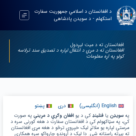
د افغانستان د اسلامي جمهوریت سفارت
استکهلم - د سویدن پادشاهی
افغانستان ته د میت لیږدول
افغانستان ته د مړي د انتقال لپاره د تصدیق سند ترلاسه
کولو په اړه معلومات
English
(
انگلیسی
)
دری
پښتو
په
سویډن
یا
فنلینډ
کې د یو
افغان وګړي د مړینې
په صورت
کې، په سټاکهولم کې د افغانستان سفارت د هغه کورنۍ سره د
مرستې لپاره یو ملاتړ لیک خپروي ترڅو د هغه مړی افغانستان
ته بیرته راستانه شي. دا لیک د اړوندو چارواکو سره همکاري