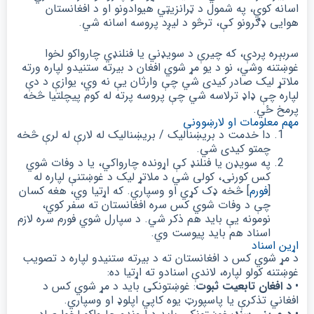
اسانه کوي، په شمول د ټرانزیټي هیوادونو او د افغانستان
هوایی ډګرونو کې، ترڅو د لیږد پروسه اسانه شي.
سربېره پردې، که چیرې د سویډني یا فنلنډي چارواکو لخوا
غوښتنه وشي، نو د یو مړ شوي افغان د بیرته ستنیدو لپاره ورته
ملاتړ لیک صادر کیدی شي چې وارثان یې نه وي، یوازې د دې
لپاره چې ډاډ ترلاسه شي چې پروسه پرته له کوم پیچلتیا څخه
پرمخ ځي.
مهم معلومات او لارښوونې
دا خدمت د بریښنالیک / بریښنالیک له لارې له لرې څخه
چمتو کیدی شي.
په سویډن یا فنلنډ کې اړونده چارواکي، یا د وفات شوي
کس کورنۍ، کولی شي د ملاتړ لیک د غوښتنې لپاره له
[
فورم
] څخه ډک کړي او وسپاري. که اړتیا وي، هغه کسان
چې د وفات شوي کس سره افغانستان ته سفر کوي،
نومونه یې باید هم ذکر شي. د سپارل شوي فورم سره لازم
اسناد هم باید پیوست وي.
اړین اسناد
د مړ شوي کس د افغانستان ته د بیرته ستنیدو لپاره د تصویب
غوښتنه کولو لپاره، لاندې اسنادو ته اړتیا ده:
•
د افغان تابعیت ثبوت
: غوښتونکی باید د مړ شوي کس د
افغاني تذکرې یا پاسپورټ یوه کاپي اپلوډ او وسپاري.