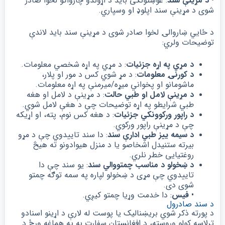
•
د مړینې سند
: غوښتونکی باید د اړوندو چارواکو لخوا صادر
شوی د مړینې سند اپلوډ او وسپاري.
د ځایي ښاروالۍ لخوا صادر شوی د مړینې سند باید لاندې
توضیحات ولري:
د مړي په اړه جزئیات
: د مړي په اړه شخصي معلومات.
د کورنۍ معلومات
: د مړ شوي کس د مور او پلار،
ماشومانو او پخواني میړه/میرمنې په اړه معلومات.
د مړینې لامل او طبي حالت
: د مړینې د لامل او هغه
طبي شرایطو په اړه توضیحات چې د هغې لامل شوي.
د راپور ورکوونکي جزئیات
: د هغه کس نوم، پته، او اړیکه
چې د مړینې راپور ورکوي.
د سیمه ییز طبي ادارې سند
: دا سند تاییدوي چې د مړو
بیرته ستنیدل اشخاصو یا د منزل هیوادونو ته هیڅ
روغتیایی خطر نلري.
د ښخولو د مناسب چمتووالي سند
: یو سند چې دا
تاییدوي چې مړی د ښخولو لپاره په سمه توګه چمتو
شوی دی.
•
فیس
: دا خدمت وړیا چمتو کیږي.
د سند صادرول
د پورته ذکر شوي بریښنالیک یا پوست له لارې د اړینو اسنادو
ترلاسه کولو وروسته، د افغانستان سفارت به په هماغه ورځ د