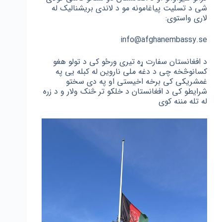
شی د تسلیت پیاغامونه مو د لاندی بریشنالیک له
لاری واستوی:
info@afghanembassy.se
د افغانستان سفارت ړه تیری ورځو کی د تولو هغو
کسانوڅخه چی د دغه ملی ناروین له کبله یی په
غمشریکی کی برخه اخیستی او په دی سختو
شرایطو کی د افغانستان د خلکو تر څنک ولار و د زره
له تله مننه کوی