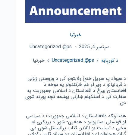
خبرتیا
سپتمبر 4, 2025
Uncategorized @ps
د کورپاڼه
Uncategorized @ps
خبرتیا
د هیواد په سوپل ختځ ولایتونو کی د وروستی زلزلی
د قربانیانو د ویر او غم څرکندولو په موخه د
افغانستان بیرغ د افغانستان د اسلامی جمهوریت په
سفارت کی د استکهلم ښارکی پهنیمه کچه پورته شوی
دی
همدارنګه دافغانستان د اسلامی جمهوریت د سیاسی
او قونسلی استازولیو د همغری- شورا د پریکری له
مخی د تسلیت یو انلاین کتاب پرانیستل شوی دی.
گرانو هیواوالو او د افغانستان دو ستانو تاسی کولای