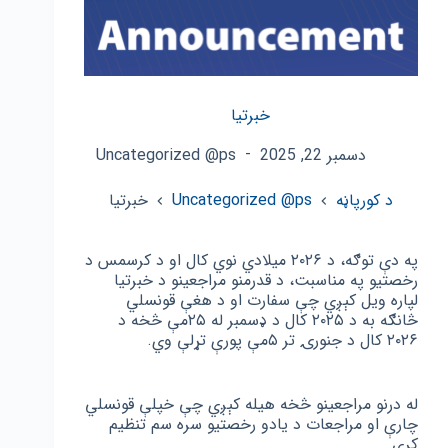
خبرتیا
دسمبر 22, 2025
Uncategorized @ps
د کورپاڼه
Uncategorized @ps
خبرتیا
په دې توګه، د ۲۰۲۶ میلادي نوي کال او د کرسمس د
رخصتیو په مناسبت، د قدرمنو مراجعینو د خبرتیا
لپاره ویل کېږي چې سفارت او د هغې قونسلي
څانګه به د ۲۰۲۵ کال د ډسمبر له ۲۵مې څخه د
۲۰۲۶ کال د جنورۍ تر ۵مې پورې تړلې وي.
له درنو مراجعینو څخه هیله کېږي چې خپلې قونسلي
چارې او مراجعات د یادو رخصتیو سره سم تنظیم
کری